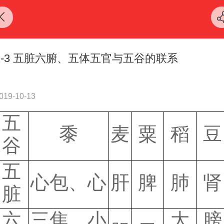
2-3 五脏六腑、五体五官与五谷的联系
019-10-13
五
黍
麦
粟
稻
豆
谷
五
心包、心
肝
脾
肺
肾
脏
六
三焦、小
大
膀