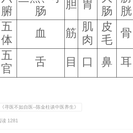
胆
胃
腑
肠
肠
胱
五
肌
皮
血
筋
骨
体
肉
毛
五
舌
目
口
鼻
耳
官
《寻医不如自医--陈金柱谈中医养生》
读 1281